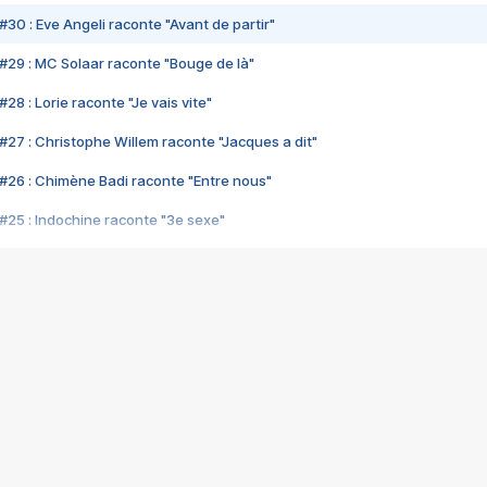
#30 : Eve Angeli raconte "Avant de partir"
#29 : MC Solaar raconte "Bouge de là"
28 : Lorie raconte "Je vais vite"
#27 : Christophe Willem raconte "Jacques a dit"
#26 : Chimène Badi raconte "Entre nous"
#25 : Indochine raconte "3e sexe"
#24 : Zaho raconte "C'est chelou"
#23 : Patrick Bruel raconte "Au café des délices"
#22 : Kyo raconte "Le chemin"
#21 : Nolwenn Leroy raconte "Cassé"
#20 : Patrick Hernandez raconte "Born to be alive"
#19 : Lorie raconte "Près de moi"