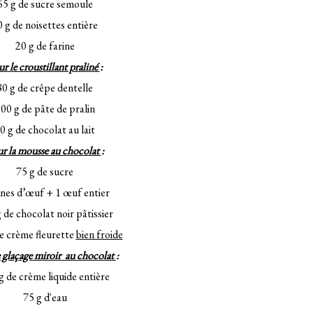
65 g de sucre semoule
0 g de noisettes entière
20 g de farine
r le croustillant praliné
:
80 g de crêpe dentelle
00 g de pâte de pralin
0 g de chocolat au lait
r la mousse au chocolat
:
75 g de sucre
unes d’œuf + 1 œuf entier
 de chocolat noir pâtissier
e crème fleurette
bien froide
e glaçage miroir au chocolat
:
g de crème liquide entière
75 g d'eau