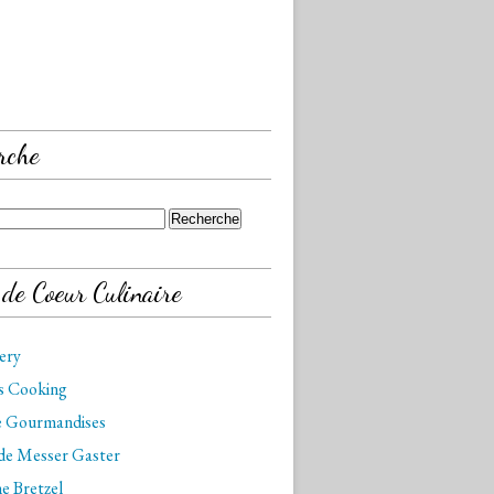
rche
 de Coeur Culinaire
kery
is Cooking
de Gourmandises
 de Messer Gaster
e Bretzel