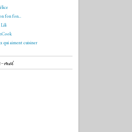
lice
n fon fon...
Lili
nCook
x qui aiment cuisiner
z-moi