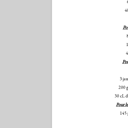
4
Pou
1
4
Pou
3 ja
200 g
30 cL d
Pour l
145 