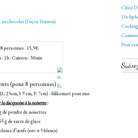
Chloé Dé
Un Sipho
Cooking 
Commo
Pour ceu
8 personnes :
15,5€
 :
1h - Cuisson :
30min
Suive
ents (pour 8 personnes) :
L: 25cm, l: 9 cm, P: 7cm) - Silikomart pour moi
 la dacquoise à la noisette
:
g de poudre de noisettes
55 g de sucre de glace
blancs d’œufs (env 4-5 blancs)