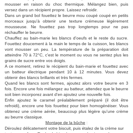
mousser en raison du choc thermique. Mélangez bien, puis
versez dans un récipient propre. Laissez refroidir.
Dans un grand bol fouettez le beurre mou coupé coupé en petits
morceaux jusqu'à obtenir une texture crémeuse légèrement
mousseuse. Ne fouettez pas trop longtemps pour ne pas
réchauffer le beurre.
Chauffez au bain-marie les blancs d'oeufs et le reste du sucre.
Fouettez doucement à la main le temps de la cuisson, les blancs
vont mousser un peu. La température de la préparation doit
atteindre 70 à 72°C, c'est le moment ou vous ne sentez plus les
grains de sucre entre vos doigts.
A ce moment, retirez le récipient du bain-marie et fouettez avec
un batteur électrique pendant 10 à 12 minutes. Vous devez
obtenir des blancs brillants et très fermes.
Quand les blancs sont fermes, ajoutez alors votre beurre en 3
fois. Encore une fois mélangez au batteur, attendez que le beurre
soit bien incorporez avant d'en ajoutez une nouvelle fois.
Enfin ajoutez le caramel préalablement préparé (il doit être
refroidi), encore une fois fouettez pour bien homogénéiser. Vous
obtenez une crème aérée, beaucoup plus légère qu'une crème
au beurre classique.
Montage de la bûche
:
Déroulez délicatement votre biscuit, puis étalez de la crème sur