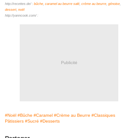
http://recettes.de/ :
bûche
,
caramel au beurre salé
,
crème au beurre
,
génoise
,
dessert
,
noël
http://yanncook.com/ :
Publicité
#Noël
#Bûche
#Caramel
#Crème au Beurre
#Classiques
Pâtissiers
#Sucré
#Desserts