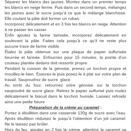
Séparez les blancs des jaunes. Montez dans un premier temps
les blancs en neige ferme. Puis dans un second temps, mélangez
les jaunes avec le sucre jusqu'à ce que le mélange blanchisse.
Elle coulant la pâte doit former un ruban.
Incorporez délicatement et en 3 fois les blancs en neige. Attention
à ne passer les casser.
Enfin ajoutez la farine tamisée, incorporez délicatement en
soulevant la pâte. Faites cela jusqu'à ce qu'il ne reste plus
aucune trace de farine visible.
Étalez la pâte obtenue sur une plaque de papier sulfurisée
beurrée et farinée. Enfournez pour 15 minutes, la pointe d'un
couteau plantée dedans doit ressortir propre.
Pendant la cuisson de la génoise, prenez un torchon propre et
mouillez-le bien. Essorez-le puis posez-le à plat sur votre plan de
travail. Saupoudrez de sucre glace.
Au sortir du four, retournez votre génoise sur le torchon
saupoudré de sucre glace. Retirez le papier sulfurisé puis roulez
délicatement le biscuit dans le torchon humide. Laissez refroidir
ainsi une petite heure
Préparation de la crème au caramel
:
Portez à ébullition dans une casserole 130g de sucre avec l'eau.
Après ébullition réduisez le jusqu'à l'obtention d'un joli caramel.
Ne le laissez pas brûler.
Hors du feu, ajoutez en 2 fois la crème, attention le caramel va