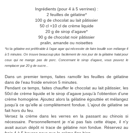
Ingrédients (pour 4 à 5 verrines) :
2 feuilles de gélatine*
100 g de chocolat au lait pâtissier
50 cl +10 cl de crème liquide
20 g de sirop d'agave*
90 g de chocolat noir pâtissier
pralin, amande ou noisettes
*Ici la gélatine est préférable à l'agar agar qui nécessite de faire bouillir son mélange 4
à 5 minutes. On trouve beaucoup plus facilement de nos jour de la gélatine halal pour
ceux qui ne mange pas de porc. Concernant le sirop d'agave, vous pouvez le
remplacer par 20 g de sucre...
Dans un premier temps, faites ramollir les feuilles de gélatine
dans de l’eau froide environ 5 minutes.
Pendant ce temps, faites chauffer le chocolat au lait pâtissier, les
50cl de crème liquide et le sirop d'agave jusqu’à l'obtention d’une
crème homogène. Ajoutez alors la gélatine égouttée et mélangez
jusqu'à ce qu'elle ai complètement fondue. L'ajout de gélatine se
fait hors du feu.
Versez la crème dans les verres en la passant au chinois si
nécessaire. Personnellement je n'ai pas fais cette étape, il n'y
avait aucun dépôt ni trace de gélatine non fondue. Réservez au