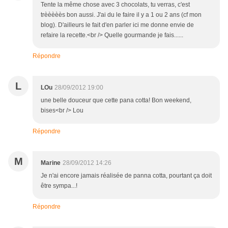
Tente la même chose avec 3 chocolats, tu verras, c'est
trèèèèès bon aussi. J'ai du le faire il y a 1 ou 2 ans (cf mon
blog). D'ailleurs le fait d'en parler ici me donne envie de
refaire la recette.<br /> Quelle gourmande je fais......
Répondre
L
LOu
28/09/2012 19:00
une belle douceur que cette pana cotta! Bon weekend,
bises<br /> Lou
Répondre
M
Marine
28/09/2012 14:26
Je n'ai encore jamais réalisée de panna cotta, pourtant ça doit
être sympa...!
Répondre