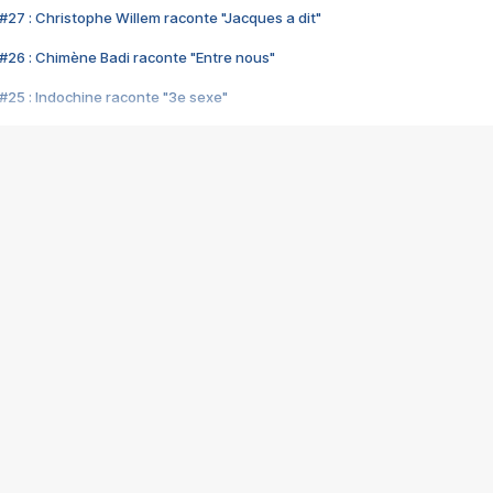
#27 : Christophe Willem raconte "Jacques a dit"
#26 : Chimène Badi raconte "Entre nous"
#25 : Indochine raconte "3e sexe"
#24 : Zaho raconte "C'est chelou"
#23 : Patrick Bruel raconte "Au café des délices"
#22 : Kyo raconte "Le chemin"
#21 : Nolwenn Leroy raconte "Cassé"
#20 : Patrick Hernandez raconte "Born to be alive"
#19 : Lorie raconte "Près de moi"
#18 : Michael Jones raconte "A nos actes manqués" (avec Jean-Jacque
#17 : Khaled raconte "Aïcha"
#16 : Corneille raconte "Parce qu'on vient de loin"