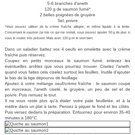
5-6 branches d'aneth
120 g de saumon fumé*
2 belles poignées de gruyère
Sel, poivre
*Vous pouvez utiliser de la crème fraîche allégée, et même liquide à la limite.
Concernant le saumon j'ai mis ce qui me restait, vous pouvez ajouter 50 g de plus si
vous le voulez très présent. Mais avec 120 g on le sent bien.
Dans un saladier battez vos 4 oeufs en omelette avec la crème
fraîche puis réservez.
Coupez en petits morceaux le saumon fumé, enlevez les
éventuelles arrêtes que vous pourriez trouver. Ciselez l'aneth,
quand vous faites cela ciselez surtout les feuilles. Inutile d'ajouter
le bas de la tige dépourvu de feuillage.
Ajoutez à votre mélange oeuf/crème fraîche : le saumon coupé
en morceaux, l'aneth ciselé, le gruyère, un peu de sel et de
poivre. Puis remuez le tout.
Il ne vous reste plus qu'à étaler votre pate feuilletée, et à la
mettre dans un plat à tarte. Pensez à piquer le fond et les côtés.
Puis versez dedans la préparation. Enfournez pour environ 35-40
minutes à 180°C.