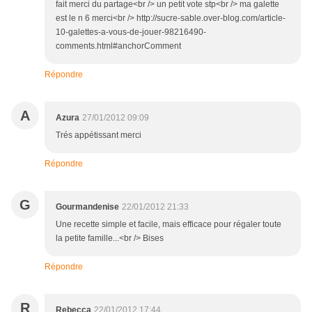
fait merci du partage<br /> un petit vote stp<br /> ma galette
est le n 6 merci<br /> http://sucre-sable.over-blog.com/article-
10-galettes-a-vous-de-jouer-98216490-
comments.html#anchorComment
Répondre
A
Azura
27/01/2012 09:09
Trés appétissant merci
Répondre
G
Gourmandenise
22/01/2012 21:33
Une recette simple et facile, mais efficace pour régaler toute
la petite famille...<br /> Bises
Répondre
R
Rebecca
22/01/2012 17:44