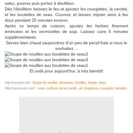
salez, poivrez puis portez à ébullition.
Dès l'ébullition baissez le feu et ajoutez les courgettes, la carotte,
et les boulettes de veau. Couvrez et laissez mijoter ainsi à feu
doux pendant 25 minutes environ.
Après ce temps de cuisson, ajoutez les herbes finement
émincées et les vermicelles de soja. Laissez cuire 5 minutes
supplémentaires.
Servez bien chaud saupoudrez d'un peu de persil frais si vous le
souhaitez....
Et voilà pour aujourd'hui, à très bientôt!
http://recettes.de/ :
Soupe de nouilles
,
Boulettes
,
Nouilles
,
Soupe
,
Veau
http://yanncook.com/ :
veau
,
cerfeuil
,
persil
,
basilic
,
ail
,
chapelure
,
courgette
,
tomates