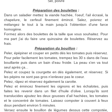
Sel, poivre
Préparation des boulettes
:
Dans un saladier mettez la viande hachée, l'oeuf, l'ail écrasé, la
chapelure, le cerfeuil finement émincé. Salez, poivrez et
mélangez le tout à la main jusqu'à l'obtention d'une farce
homogène.
Formez alors des boulettes de la taille que vous souhaitez. Pour
ma part j'ai du faire une quinzaine de boulettes. Réservez au
frais.
Préparation du bouillon
:
Peler, épépiner et couper en petits dés les tomates puis réservez.
Pour peler facilement les tomates, trempez les 30 s dans de l'eau
bouillante puis dans un bain d'eau froide. La peau s'en va tout
seul après ça...
Pelez et coupez la courgette en dés également, et réservez. Si
les pépins ne sont pas gros n'enlevez pas le coeur.
Pelez, râpez et réservez également la carotte.
Pelez et émincez finement les oignons et les échalotes, puis
faites les revenir dans un filet d'huile d'olive. Lorsqu'ils sont
translucides ajoutez les deux gousses d'ail hachées, les tomates
et le concentré de tomates. Laissez compoter à couvert à feux
doux pendant environ 5 minutes.
Versez ensuite le bouillon de légumes dessus cette compotée,