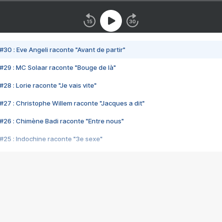
#30 : Eve Angeli raconte "Avant de partir"
#29 : MC Solaar raconte "Bouge de là"
28 : Lorie raconte "Je vais vite"
#27 : Christophe Willem raconte "Jacques a dit"
#26 : Chimène Badi raconte "Entre nous"
#25 : Indochine raconte "3e sexe"
#24 : Zaho raconte "C'est chelou"
#23 : Patrick Bruel raconte "Au café des délices"
#22 : Kyo raconte "Le chemin"
#21 : Nolwenn Leroy raconte "Cassé"