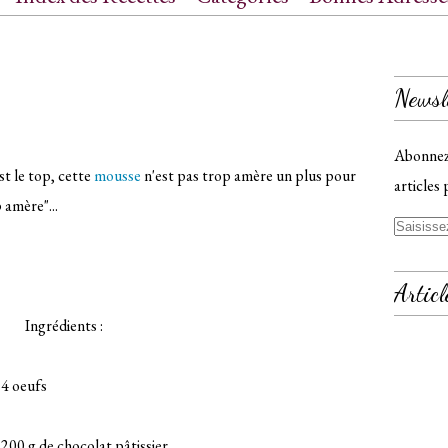
ct
Newsl
Abonnez-
st le top, cette
mousse
n'est pas trop amère un plus pour
articles 
 amère"...
Articl
Ingrédients :
 4 oeufs
 200 g de chocolat pâtissier