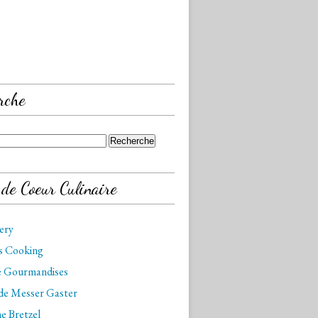
rche
 de Coeur Culinaire
kery
is Cooking
de Gourmandises
 de Messer Gaster
e Bretzel