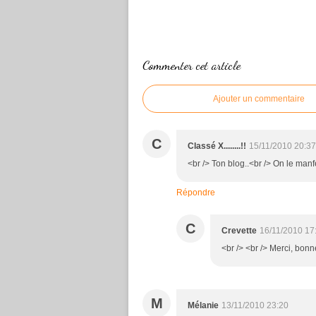
Commenter cet article
Ajouter un commentaire
C
Classé X........!!
15/11/2010 20:37
<br /> Ton blog..<br /> On le manf
Répondre
C
Crevette
16/11/2010 17
<br /> <br /> Merci, bonne
M
Mélanie
13/11/2010 23:20