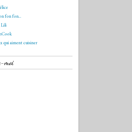
lice
n fon fon...
Lili
nCook
x qui aiment cuisiner
z-moi