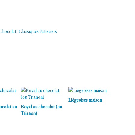
Chocolat
,
Classiques Pâtissiers
Liégeoises maison
ocolat au
Royal au chocolat (ou
Trianon)