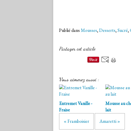
Publié dans
Mousses
,
Desserts
,
Sucré
,
Partager cet article
Vous aimerez aussi :
Entremet Vanille -
Mousse au ch
Fraise
lait
« Framboisier
Amaretti »