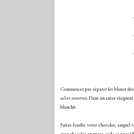
-
-
Commencez par séparer les blancs des j
sel et reservez. Dans un autre récipient
blanchit.
Faites fondre votre chocolat, auquel v
mon chocolat au micro onde en procédan