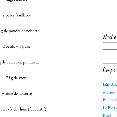
2 pâtes feuilletée
 g de poudre de noisette
Reche
2 oeufs + 1 jaune
g de beurre en pommade
Coups
75 g de sucre
Lilie Ba
Marine 
Arôme de noisette
Bulles 
Le Blog
re à café de rhum (facultatif)
Rock Th