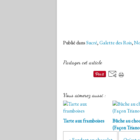
Publié dans
Sucré
,
Galette des Rois
,
No
Partager cet article
Vous aimerez aussi :
Tarte aux framboises
Bûche au choc
(Façon Triano
« Fondant au chocolat
Qu'est c