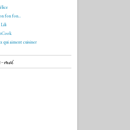
lice
n fon fon...
Lili
nCook
x qui aiment cuisiner
z-moi