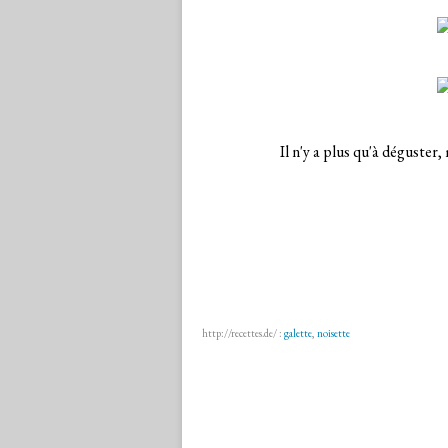
Il n'y a plus qu'à déguster,
http://recettes.de/ :
galette
,
noisette