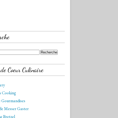
rche
 de Coeur Culinaire
kery
is Cooking
de Gourmandises
 de Messer Gaster
e Bretzel