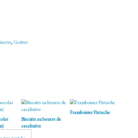
isette
,
Goûter
Framboisier Pistache
olat
Biscuits au beurre de
n)
cacahuète
e que c'est ? »