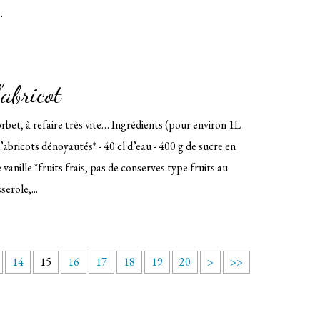
.
'abricot
rbet, à refaire très vite… Ingrédients (pour environ 1L
d’abricots dénoyautés* - 40 cl d’eau - 400 g de sucre en
vanille *fruits frais, pas de conserves type fruits au
erole,...
3
14
15
16
17
18
19
20
>
>>
0