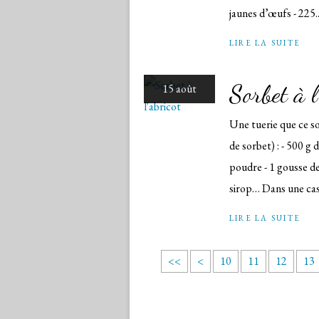
jaunes d’œufs - 225..
LIRE LA SUITE
Sorbet à l
15 août
Une tuerie que ce so
de sorbet) : - 500 g 
poudre - 1 gousse de 
sirop… Dans une cass
LIRE LA SUITE
<<
<
10
11
12
13