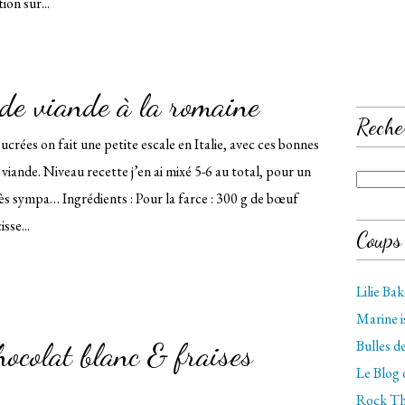
ion sur...
 de viande à la romaine
Reche
ucrées on fait une petite escale en Italie, avec ces bonnes
 viande. Niveau recette j’en ai mixé 5-6 au total, pour un
ès sympa… Ingrédients : Pour la farce : 300 g de bœuf
sse...
Coups
Lilie Ba
Marine 
hocolat blanc & fraises
Bulles 
Le Blog
Rock Th