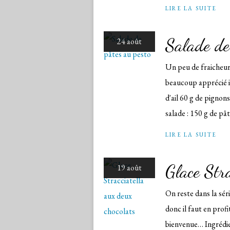
LIRE LA SUITE
Salade de
24 août
Un peu de fraicheur 
beaucoup apprécié ici
d'ail 60 g de pignon
salade : 150 g de pâte
LIRE LA SUITE
Glace Stra
19 août
On reste dans la séri
donc il faut en prof
bienvenue… Ingrédient