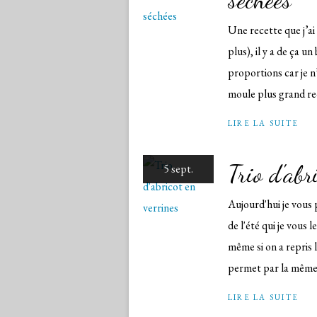
séchées
Une recette que j’ai
plus), il y a de ça un 
proportions car je n’
moule plus grand rec
LIRE LA SUITE
Trio d'abr
5 sept.
Aujourd'hui je vous 
de l'été qui je vous
même si on a repris 
permet par la même 
LIRE LA SUITE