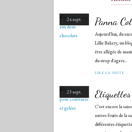
Conta
Panna Cot
24 sept.
Aujourd'hui, du sucr
Lillie Bakery, un blo
être allégée de maniè
du sirop d'agave...
LIRE LA SUITE
Etiquettes
23 sept.
C'est encore la sais
autres fruits de la 
différentes étiquette