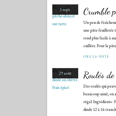
Crumble p
1 sept.
Un peu de fraîcheur?
une pâte feuilletée t
rend plus facile à 
cuillère. Pour la pâte
LIRE LA SUITE
Roulés de 
29 août
Des roulés qui peuve
beaucoup aimé, on a 
régal. Ingrédients : 
dinde 12 à 16 tranche