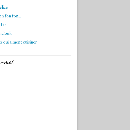
lice
n fon fon...
Lili
nCook
x qui aiment cuisiner
z-moi