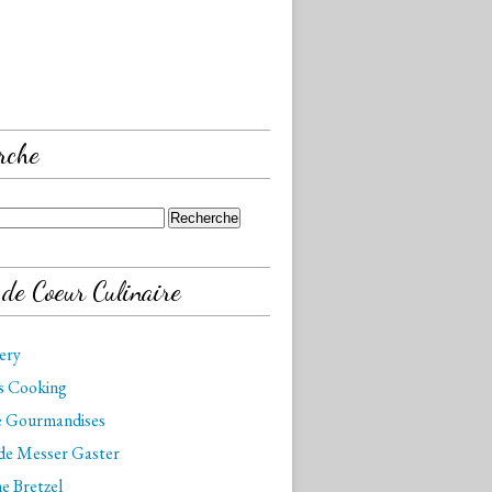
rche
 de Coeur Culinaire
kery
is Cooking
de Gourmandises
 de Messer Gaster
e Bretzel