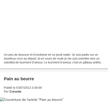
Un peu de douceur et d’exotisme en ce jeudi matin. Je suis partie sur un
moelleux coco au départ, et en cours de route je me suis orientée vers un
substitut de tourment d’amour. Le tourment d’amour, c'est un gâteau antillais
dont je vous reparlerais bientôt......
Pain au beurre
Publié le 03/07/2012 à 08:00
Par
Crevette