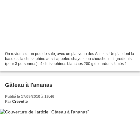
On revient sur un peu de salé, avec un plat venu des Antilles. Un plat dont la
base est la christophine aussi appelée chayotte ou chouchou... Ingrédients
(pour 3 personnes) : 4 christophines blanches 200 g de lardons fumés 1
gros oignon 15 cl de lait...
Gâteau à l'ananas
Publié le 17/09/2010 à 19:46
Par
Crevette