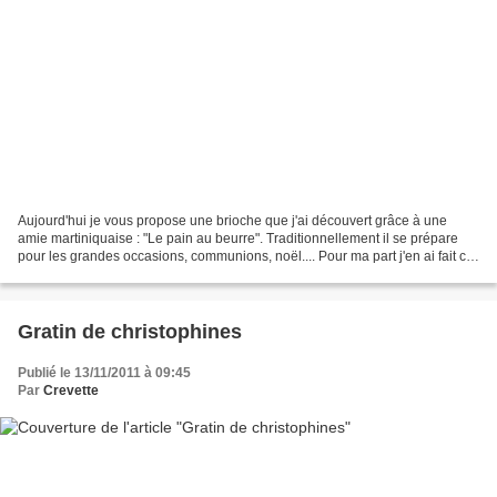
Aujourd'hui je vous propose une brioche que j'ai découvert grâce à une
amie martiniquaise : "Le pain au beurre". Traditionnellement il se prépare
pour les grandes occasions, communions, noël.... Pour ma part j'en ai fait car
je voulait en faire, pas de...
Gratin de christophines
Publié le 13/11/2011 à 09:45
Par
Crevette