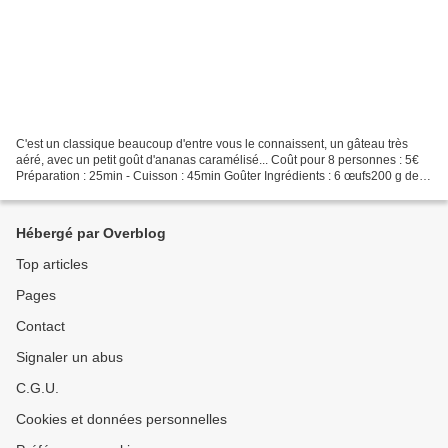
C'est un classique beaucoup d'entre vous le connaissent, un gâteau très
aéré, avec un petit goût d'ananas caramélisé... Coût pour 8 personnes : 5€
Préparation : 25min - Cuisson : 45min Goûter Ingrédients : 6 œufs200 g de
farine300 g de sucre + 100 g pour...
Hébergé par Overblog
Top articles
Pages
Contact
Signaler un abus
C.G.U.
Cookies et données personnelles