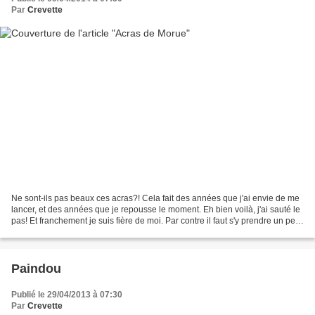
Par
Crevette
Ne sont-ils pas beaux ces acras?! Cela fait des années que j'ai envie de me
lancer, et des années que je repousse le moment. Eh bien voilà, j'ai sauté le
pas! Et franchement je suis fière de moi. Par contre il faut s'y prendre un peu
à l'avance, on ne...
Paindou
Publié le 29/04/2013 à 07:30
Par
Crevette