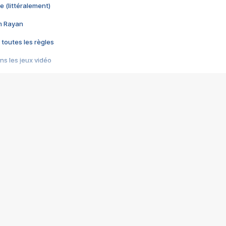
e (littéralement)
im Rayan
 toutes les règles
s les jeux vidéo
us choquant de Rockstar ? - Le scandale BULLY
e plus moche de Steam
du RÊVE tourne au CAUCHEMAR
pendant 8 heures
it… à tort
umiliés par un jeu vidéo
ire - Final Fantasy 8
ti un empire - Age of Empires
story DOFUS