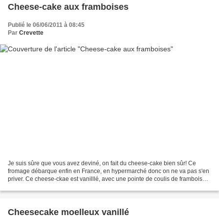
Cheese-cake aux framboises
Publié le 06/06/2011 à 08:45
Par
Crevette
Je suis sûre que vous avez deviné, on fait du cheese-cake bien sûr! Ce
fromage débarque enfin en France, en hypermarché donc on ne va pas s'en
priver. Ce cheese-ckae est vanilllé, avec une pointe de coulis de framboise...
Ingrédients : 400 g de spéculos...
Cheesecake moelleux vanillé