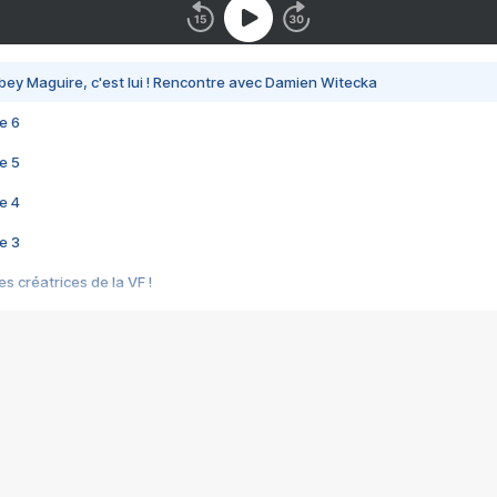
bey Maguire, c'est lui ! Rencontre avec Damien Witecka
e 6
e 5
e 4
e 3
s créatrices de la VF !
e 2
e 1
e Mektoub My Love arrive enfin ! Rencontre avec Shaïn Boumedine et Sal
i : après Toni en famille
elle réalise le bouleversant Dites lui que je l'aime