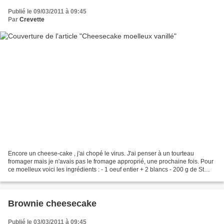
Publié le 09/03/2011 à 09:45
Par
Crevette
Encore un cheese-cake , j'ai chopé le virus. J'ai penser à un tourteau
fromager mais je n'avais pas le fromage approprié, une prochaine fois. Pour
ce moelleux voici les ingrédients : - 1 oeuf entier + 2 blancs - 200 g de St
Moret - 180 g de sucre - 130...
Brownie cheesecake
Publié le 03/03/2011 à 09:45