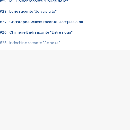
#29 : MC Solaar raconte "Bouge de là"
28 : Lorie raconte "Je vais vite"
#27 : Christophe Willem raconte "Jacques a dit"
#26 : Chimène Badi raconte "Entre nous"
#25 : Indochine raconte "3e sexe"
#24 : Zaho raconte "C'est chelou"
#23 : Patrick Bruel raconte "Au café des délices"
#22 : Kyo raconte "Le chemin"
#21 : Nolwenn Leroy raconte "Cassé"
#20 : Patrick Hernandez raconte "Born to be alive"
#19 : Lorie raconte "Près de moi"
#18 : Michael Jones raconte "A nos actes manqués" (avec Jean-Jacque
#17 : Khaled raconte "Aïcha"