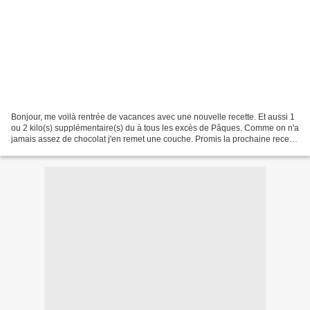
Bonjour, me voilà rentrée de vacances avec une nouvelle recette. Et aussi 1
ou 2 kilo(s) supplémentaire(s) du à tous les excès de Pâques. Comme on n'a
jamais assez de chocolat j'en remet une couche. Promis la prochaine recette
sera plus light... La recette...