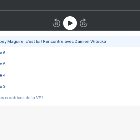
bey Maguire, c'est lui ! Rencontre avec Damien Witecka
e 6
e 5
e 4
e 3
s créatrices de la VF !
e 2
e 1
e Mektoub My Love arrive enfin ! Rencontre avec Shaïn Boumedine et Sal