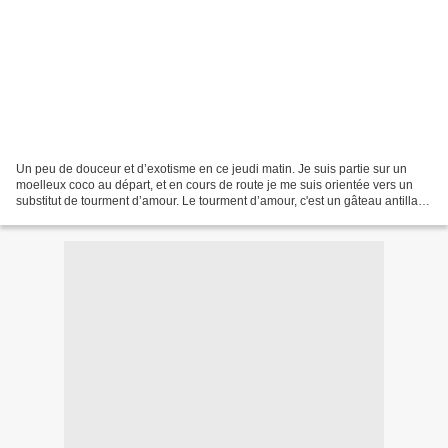
Un peu de douceur et d’exotisme en ce jeudi matin. Je suis partie sur un
moelleux coco au départ, et en cours de route je me suis orientée vers un
substitut de tourment d’amour. Le tourment d’amour, c'est un gâteau antillais
dont je vous reparlerais bientôt......