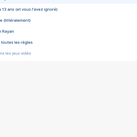
 a 13 ans (et vous l'avez ignoré)
e (littéralement)
im Rayan
 toutes les règles
s les jeux vidéo
us choquant de Rockstar ? - Le scandale BULLY
e plus moche de Steam
du RÊVE tourne au CAUCHEMAR
pendant 8 heures
it… à tort
umiliés par un jeu vidéo
ire - Final Fantasy 8