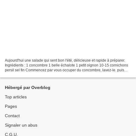
Aujourd'hui une salade qui sent bon l'été, délicieuse et rapide à préparer.
Ingrédients : 1 concombre 1 belle échalote 1 petit oignon 10-15 cornichons
persil sel fin Commencez par vous occuper du concombre, lavez-le. puis
avec un canneleur faites des...
Hébergé par Overblog
Top articles
Pages
Contact
Signaler un abus
C.G.U.