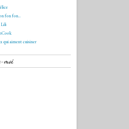
lice
n fon fon...
Lili
nCook
x qui aiment cuisiner
z-moi