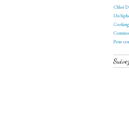
Chloé Dé
Un Sipho
Cooking 
Commo
Pour ceu
Suive