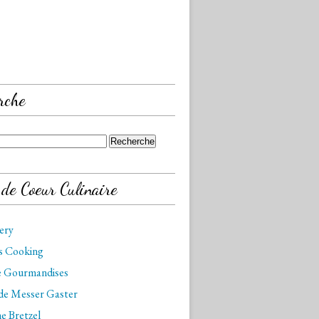
rche
 de Coeur Culinaire
kery
is Cooking
de Gourmandises
 de Messer Gaster
e Bretzel